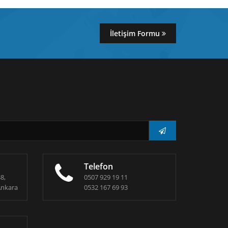
İletişim Formu
Telefon
8,
0507 929 19 11
Ankara
0532 167 69 93