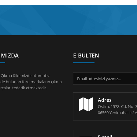
IMIZDA
E-BÜLTEN
 Çıkma ülkemizde otomotiv
de bulunan ford markaların çıkma
çaları tedarik etmektedir.
Adres
Ostim, 1578. Cd. No: 3
06560 Yenimahalle / 