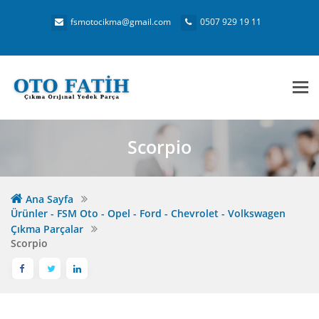
fsmotocikma@gmail.com
0507 929 19 11
Me
Scorpio
Ana Sayfa
Ürünler - FSM Oto - Opel - Ford - Chevrolet - Volkswagen
Çıkma Parçalar
Scorpio