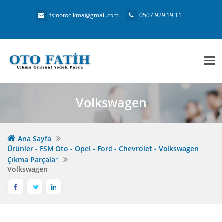
fsmotocikma@gmail.com
0507 929 19 11
Me
Volkswagen
Ana Sayfa
Ürünler - FSM Oto - Opel - Ford - Chevrolet - Volkswagen
Çıkma Parçalar
Volkswagen