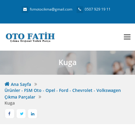
fsmotocikma@gmail.com
0507 929 19 11
Me
Kuga
Ana Sayfa
Ürünler - FSM Oto - Opel - Ford - Chevrolet - Volkswagen
Çıkma Parçalar
Kuga