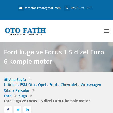
fsmotocikma@gmail.com
0507 929 19 11
Me
Ford kuga ve Focus 1.5 dizel Euro
6 komple motor
Ana Sayfa
Ürünler - FSM Oto - Opel - Ford - Chevrolet - Volkswagen
Çıkma Parçalar
Ford
Kuga
Ford kuga ve Focus 1.5 dizel Euro 6 komple motor