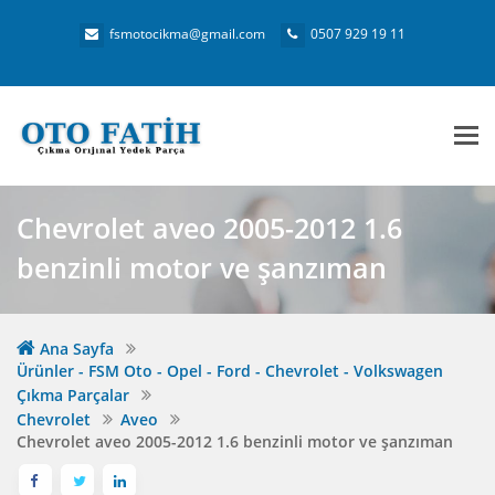
fsmotocikma@gmail.com
0507 929 19 11
Me
Chevrolet aveo 2005-2012 1.6
benzinli motor ve şanzıman
Ana Sayfa
Ürünler - FSM Oto - Opel - Ford - Chevrolet - Volkswagen
Çıkma Parçalar
Chevrolet
Aveo
Chevrolet aveo 2005-2012 1.6 benzinli motor ve şanzıman