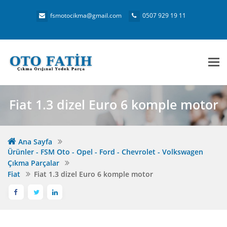
fsmotocikma@gmail.com
0507 929 19 11
Me
Fiat 1.3 dizel Euro 6 komple motor
Ana Sayfa
Ürünler - FSM Oto - Opel - Ford - Chevrolet - Volkswagen
Çıkma Parçalar
Fiat
Fiat 1.3 dizel Euro 6 komple motor