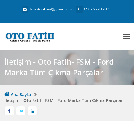
fsmotocikma@gmail.com
0507 929 19 11
Me
İletişim - Oto Fatih- FSM - Ford
Marka Tüm Çıkma Parçalar
Ana Sayfa
İletişim - Oto Fatih- FSM - Ford Marka Tüm Çıkma Parçalar