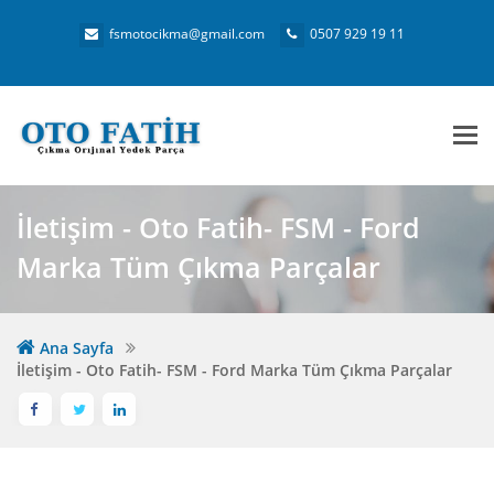
fsmotocikma@gmail.com
0507 929 19 11
Me
İletişim - Oto Fatih- FSM - Ford
Marka Tüm Çıkma Parçalar
Ana Sayfa
İletişim - Oto Fatih- FSM - Ford Marka Tüm Çıkma Parçalar